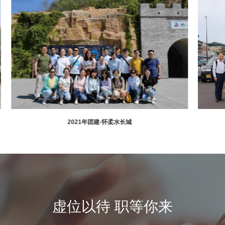
2018年团建-日本游轮
虚位以待 职等你来