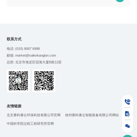
联系方式
电话: (010) 8067 6998
邮箱: market@saikekanglun.com
总部: 北京市海淀区冠海大厦B座12层

友情链接

北京赛科康仑环保科技有限公司官网
徐州赛科康仑智能装备有限公司网站
中国科学院过程工程研究所官网
