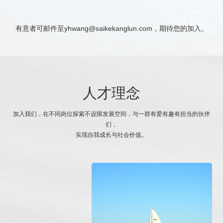
有意者可邮件至yhwang@saikekanglun.com，期待您的加入。
人才理念
加入我们，在不同岗位探索不设限发展空间，与一群有爱有趣有担当的伙伴
们，
实现自我成长与社会价值。