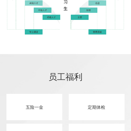
员工福利
五险一金
定期体检