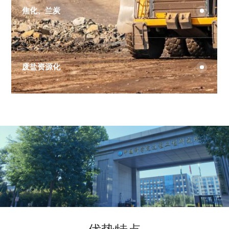
焦化、兰炭
废盐资源化