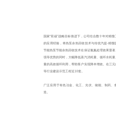
国家“双碳”战略目标推进下，公司结合数十年对精
的应用经验，将热泵余热回收技术与传统汽提-精馏
节能热泵节能余热回收技术在保证氨氮处理效果显著
强等优势的同时，大幅降低蒸汽消耗量、循环水耗量
量的高效循环利用，帮助客户实现降本增效。在三元
等行业建设示范工程近10套。
广泛应用于有色冶金、化工、光伏、储能、制药、
造。