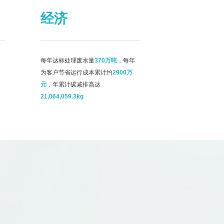
经济
每年达标处理废水量
370万吨
，每年
为客户节省运行成本累计约
2900万
元
，年累计碳减排高达
21,064,059.3kg