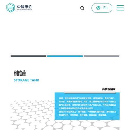
$('.header').addClass('innerpage'); {/php} {/php}


En