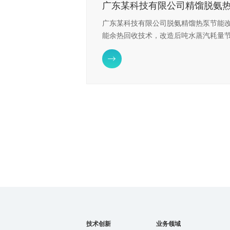
广东某科技有限公司精馏脱氨
广东某科技有限公司脱氨精馏热泵节能
能余热回收技术，改造后吨水蒸汽耗量节
60%，碳排放量减少约52%，每年为客户

元。
技术创新
业务领域