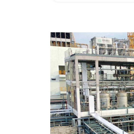
料有限公司
除油二期项
司萃余液深度除油项目
处理规模最大的除油项
取工段产生的含油萃余
油技术，处理后中油含