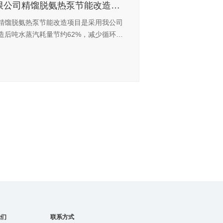
厦门某新能源材料有限公司精馏脱氨热泵节能改造项目
精馏脱氨热泵节能改造项目是采用我公司
造后吨水蒸汽耗量节约62%，减少循环水
46%，每年为客户节约综合运行费用500
我们
联系方式