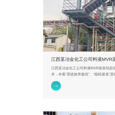
江西某冶金化工公司料液MVR
江西某冶金化工公司料液MVR蒸发结晶
术，本着“系统效率最优”、“能耗最省”
次蒸汽潜热，提高了能效利用率，实现

低。对比传统蒸发器，MVR蒸发系统占
低50%~70%，还可以减少CO2、SO