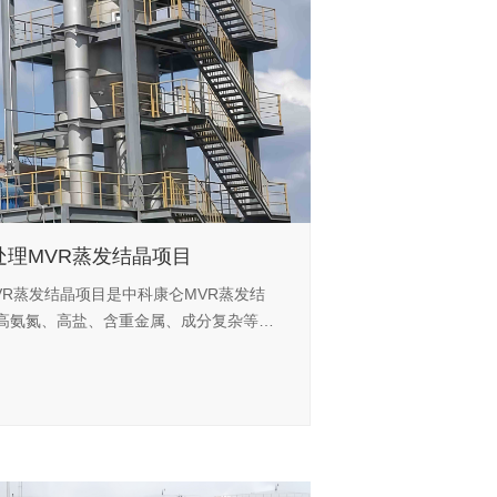
处理MVR蒸发结晶项目
R蒸发结晶项目是中科康仑MVR蒸发结
高氨氮、高盐、含重金属、成分复杂等特
脱氨工艺、除重和MVR蒸发结晶工艺，回
品标准，处理后满足业主要求，实现废水