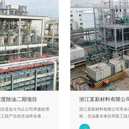
深度除油二期项目
浙江某新材料有限公
项目是迄今为止公司承接处理
浙江某新材料有限公司萃余
取工段产生的含油萃余液，采
程，含油废水来自萃取工段
至3mg/L以下。
度除油技术，处理后中油含量