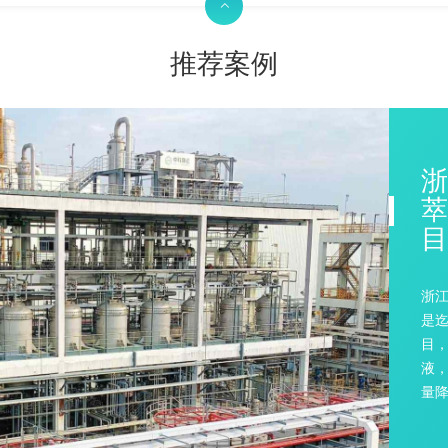

推荐案例
广
馏
目
广
项
改造
量约
户节