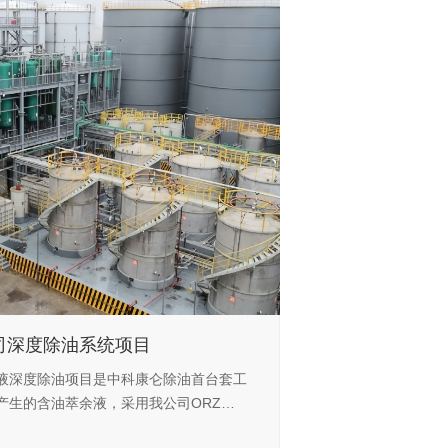
司深度除油系统项目
液深度除油项目是中科康仑除油首台套工
产生的含油萃余液，采用我公司ORZ深
降至5mg/L以下，蒸发结晶生产硫酸铵