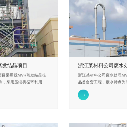
蒸发结晶项目
浙江某材料公司废水
项目采用我MVR蒸发结晶技
浙江某材料公司废水处理MV
原则，采用压缩机循环利用二
晶首台套工程，废水特点为
生蒸汽和冷却水用量大幅降
点，采用我公司汽提-精馏

地面积缩小，且运行成本降
收硫酸钠产品达到一类一等
2、粉尘和固体废渣排放。
零排放。