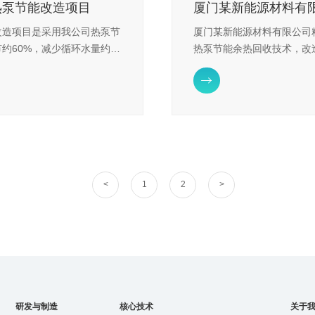
热泵节能改造项目
改造项目是采用我公司热泵节
厦门某新能源材料有限公司
约60%，减少循环水量约
热泵节能余热回收技术，改
节约综合运行费用1000万
量约50%，碳排放量减少约

万元。
<
1
2
>
研发与制造
核心技术
关于