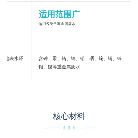
适用范围广
处理
适用各类含重金属废水
＜1mg/L或
含砷、汞、铬、镉、铅、硒、铊、铜、锌、
除重药剂
钼、镍等重金属废水
范围广
核心材料